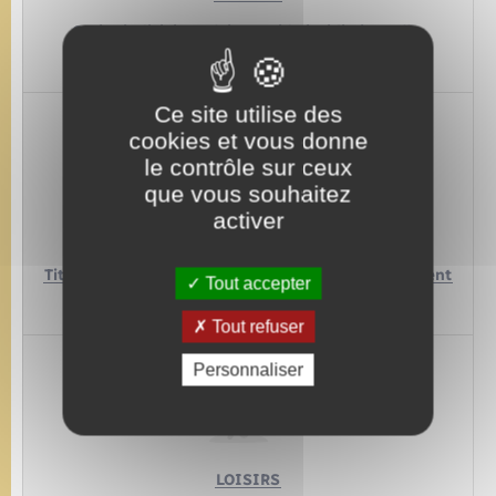
Casier judiciaire,
Plainte,
Aide juridictionnelle,
Saisie…
Ce site utilise des
cookies et vous donne
le contrôle sur ceux
que vous souhaitez
activer
ÉTRANGER
Titres de séjour,
Attestation d’accueil,
Regroupement
Tout accepter
familial…
Tout refuser
Personnaliser
LOISIRS