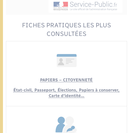
Urbanisme
Contact
Mariage – PACS
Associations
Salle des Fêtes
FICHES PRATIQUES LES PLUS
Parrainage civil
CONSULTÉES
Nouvel habitant
Recensement
Location de salle
Seniors
PAPIERS – CITOYENNETÉ
Transports
État-civil,
Passeport,
Élections,
Papiers à conserver,
Carte d’identité…