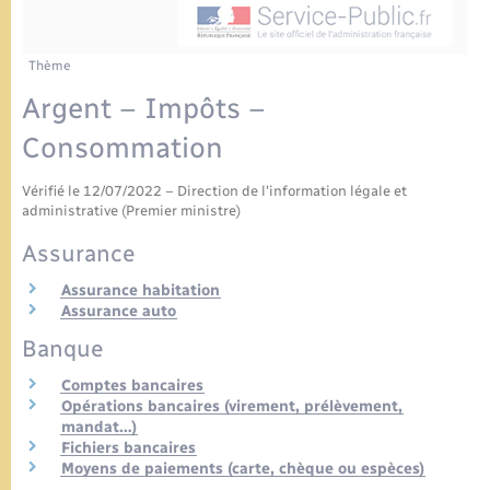
Urbanisme
Contact
Mariage – PACS
Associations
Thème
Salle des Fêtes
Argent – Impôts –
Parrainage civil
Nouvel habitant
Consommation
Recensement
Location de salle
Vérifié le 12/07/2022 – Direction de l'information légale et
administrative (Premier ministre)
Seniors
Assurance
Assurance habitation
Transports
Assurance auto
Banque
Comptes bancaires
Opérations bancaires (virement, prélèvement,
mandat…)
Fichiers bancaires
Moyens de paiements (carte, chèque ou espèces)