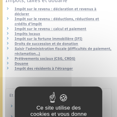
Impôts, taxes et douane
Impôt sur le revenu : déclaration et revenus à
déclarer
Impôt sur le revenu : déductions, réductions et
crédits d'impôt
Impôt sur le revenu : calcul et paiement
Impôts locaux
Impôt sur la fortune immobilière (IFI)
Droits de succession et de donation
Saisir l'administration fiscale (difficultés de paiement,
réclamation…)
Prélèvements sociaux (CSG, CRDS)
Douane
Impôt des résidents à l'étranger
Et aussi
Rentes et capitaux versés en cas de décès
Ce site utilise des
Famille – Scolarité
cookies et vous donne