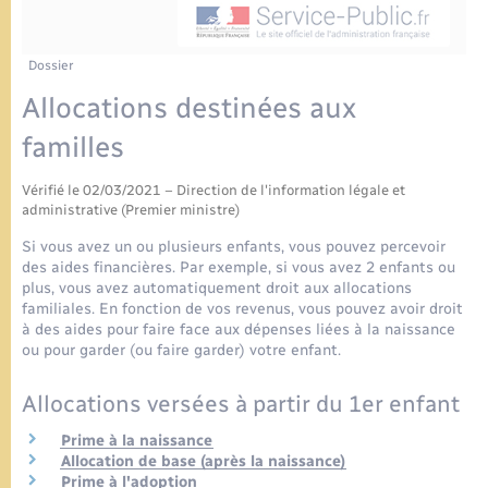
Urbanisme
Contact
Mariage – PACS
Associations
Dossier
Salle des Fêtes
Allocations destinées aux
Parrainage civil
Nouvel habitant
familles
Recensement
Location de salle
Vérifié le 02/03/2021 – Direction de l'information légale et
administrative (Premier ministre)
Seniors
Si vous avez un ou plusieurs enfants, vous pouvez percevoir
des aides financières. Par exemple, si vous avez 2 enfants ou
plus, vous avez automatiquement droit aux allocations
Transports
familiales. En fonction de vos revenus, vous pouvez avoir droit
à des aides pour faire face aux dépenses liées à la naissance
ou pour garder (ou faire garder) votre enfant.
Allocations versées à partir du 1er enfant
Prime à la naissance
Allocation de base (après la naissance)
Prime à l'adoption