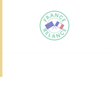
FR
EN
Traduction du
DE
site automatisée