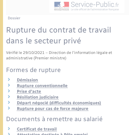
Urbanisme
Contact
Mariage – PACS
Associations
Dossier
Salle des Fêtes
Rupture du contrat de travail
Parrainage civil
Nouvel habitant
dans le secteur privé
Recensement
Location de salle
Vérifié le 29/10/2021 – Direction de l'information légale et
administrative (Premier ministre)
Seniors
Formes de rupture
Démission
Transports
Rupture conventionnelle
Prise d'acte
Résiliation judiciaire
Départ négocié (difficultés économiques)
Rupture pour cas de force majeure
Documents à remettre au salarié
Certificat de travail
Attestation destinée à Pôle emploi