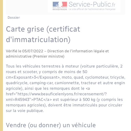
Urbanisme
Contact
Mariage – PACS
Associations
Dossier
Salle des Fêtes
Carte grise (certificat
Parrainage civil
Nouvel habitant
d'immatriculation)
Recensement
Location de salle
Vérifié le 05/07/2022 – Direction de l'information légale et
administrative (Premier ministre)
Seniors
Tous les véhicules terrestres à moteur (voiture particulière, 2
roues et scooter, y compris de moins de 50
cm<Exposant>3</Exposant>, moto, quad, cyclomoteur, tricycle,
Transports
quadricycle, camping-car, camionnette, tracteur et autre engin
agricole), ainsi que les remorques dont le <a
href="https://www.beauficelenlyons.fr/recensement/?
xml=R45943">PTAC</a> est supérieur à 500 kg (y compris les
remorques agricoles), doivent être immatriculés pour circuler
sur la voie publique.
Vendre (ou donner) un véhicule