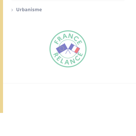
Urbanisme
FR
EN
Traduction du
DE
site automatisée