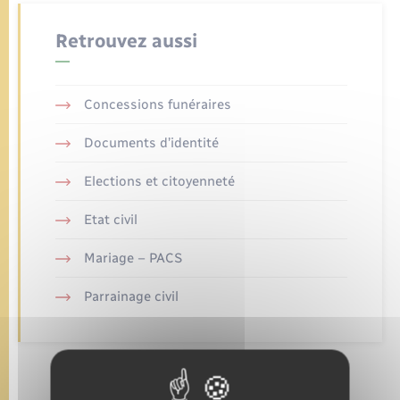
Urbanisme
Contact
Retrouvez aussi
Mariage – PACS
Associations
Salle des Fêtes
Parrainage civil
Nouvel habitant
Concessions funéraires
Recensement
Documents d’identité
Location de salle
Elections et citoyenneté
Seniors
Etat civil
Transports
Mariage – PACS
Parrainage civil