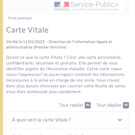
Urbanisme
Contact
Mariage – PACS
Associations
Fiche pratique
Salle des Fêtes
Carte Vitale
Parrainage civil
Nouvel habitant
Vérifié le 11/01/2023 – Direction de l'information légale et
Recensement
administrative (Premier ministre)
Location de salle
Qu'est-ce que la carte Vitale ? C'est une carte personnelle,
confidentielle, sécurisée et gratuite. Elle permet de vous
Seniors
identifier auprès de l'Assurance maladie. Cette carte <span
class="expression">à puce</span> contient les informations
nécessaires à la prise en charge de vos soins. Vous n'avez
Transports
donc plus besoin d'envoyer par courrier votre feuille de soins.
Vous êtes remboursé plus rapidement.
Tout replier
Tout déplier
À quoi sert la carte Vitale ?