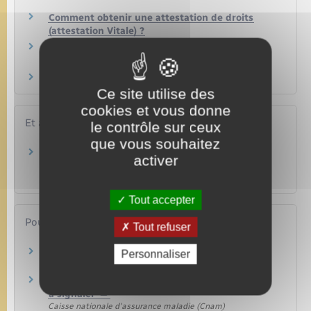
Comment obtenir une attestation de droits
(attestation Vitale) ?
Qu'est-ce que Mon espace santé (dossier
médical partagé) ?
Que signifie le numéro de sécurité sociale ?
Ce site utilise des
cookies et vous donne
Et aussi
le contrôle sur ceux
que vous souhaitez
Remboursement des soins à l'étranger
activer
(vacances ou court séjour)
Social – Santé
Tout accepter
Pour en savoir plus
Tout refuser
Carte Vitale
Personnaliser
Caisse nationale d'assurance maladie (Cnam)
Assurance maladie : changements de situation
à signaler
Caisse nationale d'assurance maladie (Cnam)