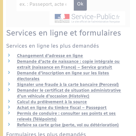
Urbanisme
Contact
Mariage – PACS
Associations
Salle des Fêtes
Parrainage civil
Services en ligne et formulaires
Nouvel habitant
Services en ligne les plus demandés
Recensement
Location de salle
Changement d'adresse en ligne
Demande d'acte de naissance : copie intégrale ou
Seniors
extrait (naissance en France) – Service gratuit
Demande d'inscription en ligne sur les listes
électorales
Transports
Signaler une fraude à la carte bancaire (Perceval)
Demander le certificat de situation administrative
d'un véhicule d'occasion (HistoVec)
Calcul du prélèvement à la source
Achat en ligne du timbre fiscal – Passeport
Permis de conduire : consulter ses points et ses
relevés (Télépoints)
Refaire sa carte grise (perte, vol ou détérioration)
Formulaires les plus demandés