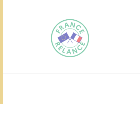
FR
EN
Traduction du
DE
site automatisée