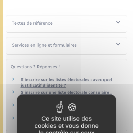
Textes de référence
Services en ligne et formulaires
Questions ? Réponses !
S'inscrire sur les listes électorales : avec quel
justificatif d'identité ?
S'inscrire sur une liste électorale consulaire :
quel justificatif de domicile ?
Peut-on voter sans avoir signalé son
déménagement ?
Ce site utilise des
Sans domicile stable ou fixe (SDF) : comment
obtenir une domiciliation ?
cookies et vous donne
le contrôle sur ceux