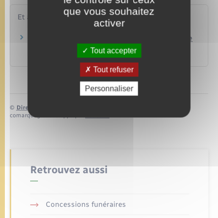
que vous souhaitez
Et aussi
activer
Vote d'un citoyen européen : quel justificatif de
domicile pour s'inscrire ?
Tout accepter
Papiers – Citoyenneté – Élections
Tout refuser
Personnaliser
©
Direction de l’information légale et administrative
comarquage developpé par
baseo.io
Retrouvez aussi
Concessions funéraires