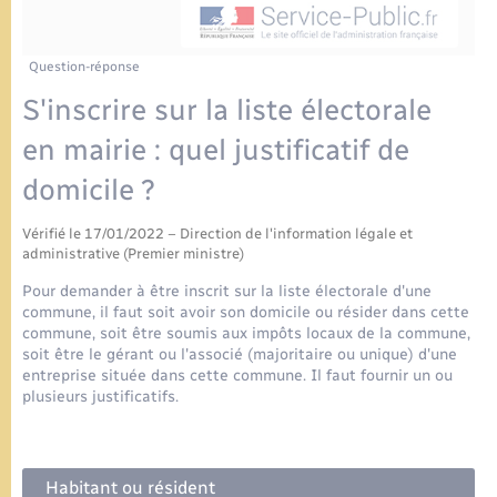
Urbanisme
Contact
Mariage – PACS
Associations
Question-réponse
Salle des Fêtes
S'inscrire sur la liste électorale
Parrainage civil
Nouvel habitant
en mairie : quel justificatif de
Recensement
Location de salle
domicile ?
Vérifié le 17/01/2022 – Direction de l'information légale et
Seniors
administrative (Premier ministre)
Pour demander à être inscrit sur la liste électorale d'une
Transports
commune, il faut soit avoir son domicile ou résider dans cette
commune, soit être soumis aux impôts locaux de la commune,
soit être le gérant ou l'associé (majoritaire ou unique) d'une
entreprise située dans cette commune. Il faut fournir un ou
plusieurs justificatifs.
Habitant ou résident