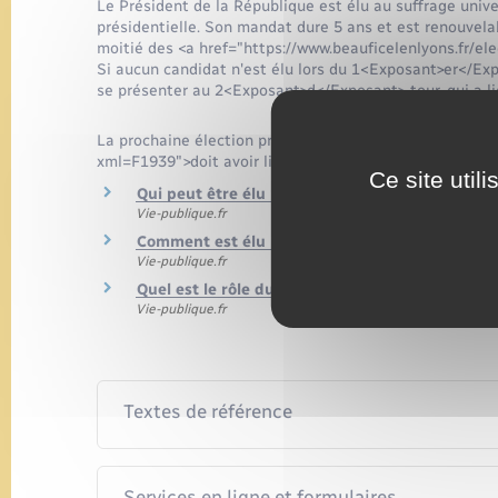
Le Président de la République est élu au suffrage univers
présidentielle. Son mandat dure 5 ans et est renouvelabl
moitié des <a href="https://www.beauficelenlyons.fr/e
Si aucun candidat n'est élu lors du 1<Exposant>er</Expo
se présenter au 2<Exposant>d</Exposant> tour, qui a l
La prochaine élection présidentielle <a href="https://w
xml=F1939">doit avoir lieu en 2027</a>.
Ce site util
Qui peut être élu président de la République ?
Vie-publique.fr
Comment est élu le Président de la Républiqu
Vie-publique.fr
Quel est le rôle du Président de la République
Vie-publique.fr
Textes de référence
Services en ligne et formulaires