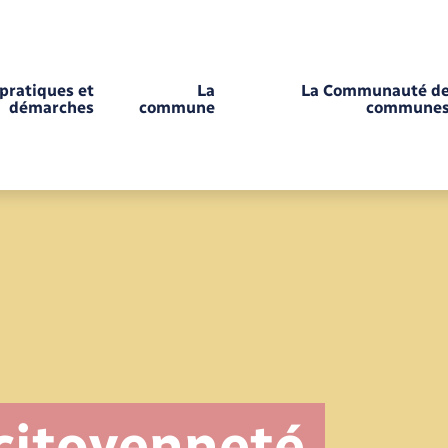
 pratiques et
La
La Communauté d
démarches
commune
commune
Déchèteries
Enfance
Documents d’identité
Comptes rendus de conseils
Enfants – Jeunes
 citoyenneté