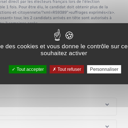
el direct par les électeurs français lors de l'élection
e 1 fois. Pour être élu, le candidat doit obtenir plus de la
lections-et-citoyennete/?xml=R59389">suffrages exprimés</a>.
sant> tour, les 2 candidats arrivés en tête sont autorisés à
ieu 2 semaines après.
ww.beauficelenlyons.fr/elections-et-citoyennete/?
ise des cookies et vous donne le contrôle sur 
souhaitez activer
e ?
Tout accepter
Tout refuser
Personnaliser
 ?