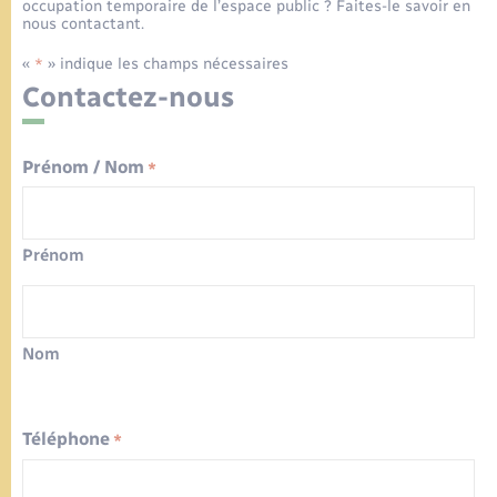
Urbanisme
occupation temporaire de l’espace public ? Faites-le savoir en
Contact
nous contactant.
Mariage – PACS
Associations
«
» indique les champs nécessaires
*
Salle des Fêtes
Contactez-nous
Parrainage civil
Nouvel habitant
Prénom / Nom
Recensement
*
Location de salle
Seniors
Prénom
Transports
Nom
Téléphone
*