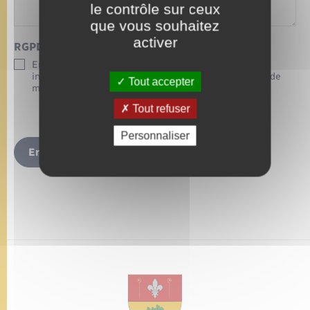
le contrôle sur ceux
que vous souhaitez
activer
RGPD
*
En soumettant ce formulaire, j’accepte que les
informations saisies soient exploitées dans le cadre de
Tout accepter
ma demande d’informations.
Tout refuser
Personnaliser
Envoyer