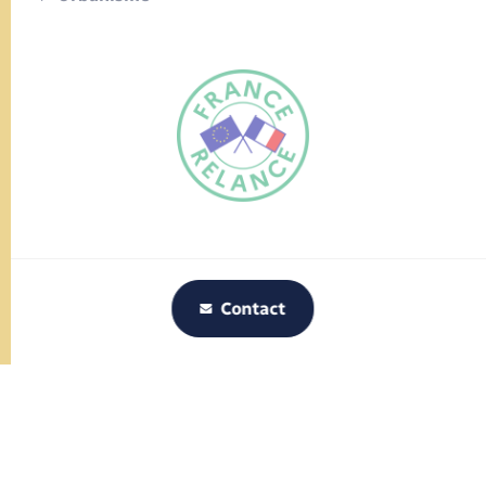
FR
EN
Traduction du
DE
site automatisée
Contact