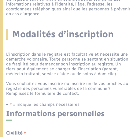
Urbanisme
informations relatives à l’identité, l’âge, l’adresse, les
Contact
coordonnées téléphoniques ainsi que les personnes à prévenir
Leaflet
|
©
OpenStreetMap
contributors
Mariage – PACS
en cas d’urgence.
Associations
Salle des Fêtes
Parrainage civil
Modalités d’inscription
Nouvel habitant
Recensement
Location de salle
L’inscription dans le registre est facultative et nécessite une
démarche volontaire. Toute personne se sentant en situation
de fragilité peut demander son inscription au registre. Un
Seniors
tiers peut également se charger de l’inscription (parent,
médecin traitant, service d’aide ou de soins à domicile).
Transports
Vous souhaitez vous inscrire ou inscrire un de vos proches au
registre des personnes vulnérables de la commune ?
Remplissez le formulaire de contact.
«
» indique les champs nécessaires
*
Informations personnelles
Civilité
*