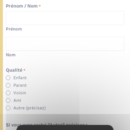
Prénom / Nom
*
Prénom
Nom
Qualité
*
Enfant
Parent
Voisin
Ami
Autre (précisez)
Si vous avez coché "Autre" précisez
*