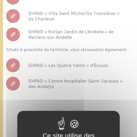
Urbanisme
Contact
EHPAD « Villa Saint Michel De Transières »
Mariage – PACS
Leaflet
|
©
OpenStreetMap
contributors
Associations
de Charleval
Salle des Fêtes
Parrainage civil
EHPAD « Korian Jardin de L’Andelle » de
Nouvel habitant
Perriers-sur-Andelle
Recensement
Location de salle
Situés à proximité du territoire, vous retrouverez également :
EHPAD « Les Quatre Vents » d’Écouis
Seniors
EHPAD « Centre hospitalier Saint-Jacques »
Transports
des Andelys
Ce site utilise des