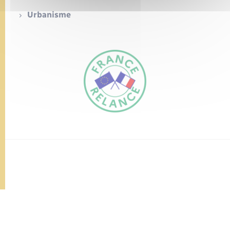
Urbanisme
FR
EN
Traduction du
DE
site automatisée