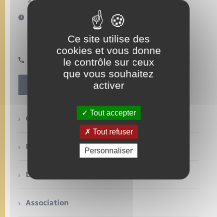
27480 – Beauficel-en-Lyons
Urbanisme
Contact
Horaires d'ouverture :
Mariage – PACS
Jeudi et vendredi de 14h à 17h
Associations
et sur rendez-vous pour les autres jours de la
Salle des Fêtes
Ce site utilise des
semaine
Parrainage civil
cookies et vous donne
Nouvel habitant
le contrôle sur ceux
02 32 49 59 92
que vous souhaitez
Recensement
Location de salle
activer
Contact
Seniors
Tout accepter
Comptes rendus de conseils
Tout refuser
Transports
Etat civil
Personnaliser
Déchets
Association